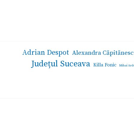
Adrian Despot
Alexandra Căpitănesc
Județul Suceava
Killa Fonic
Mihai Ard