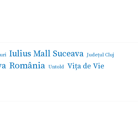
Iulius Mall Suceava
uri
Județul Cluj
România
va
Vița de Vie
Untold