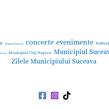
concerte
evenimente
u
festival
Bogdan Stoican
Municipiul Sucea
Municipiul Cluj-Napoca
elean
Zilele Municipiului Suceava