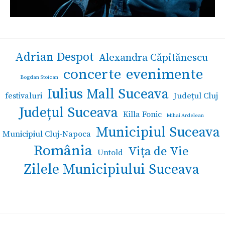
Adrian Despot
Alexandra Căpitănescu
concerte
evenimente
Bogdan Stoican
Iulius Mall Suceava
festivaluri
Județul Cluj
Județul Suceava
Killa Fonic
Mihai Ardelean
Municipiul Suceava
Municipiul Cluj-Napoca
România
Vița de Vie
Untold
Zilele Municipiului Suceava