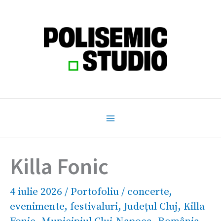
Skip
to
content
Killa Fonic
4 iulie 2026
/
Portofoliu
/
concerte
,
evenimente
,
festivaluri
,
Județul Cluj
,
Killa